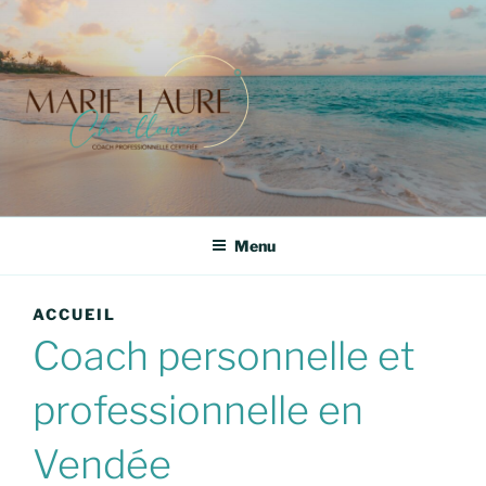
Aller
au
contenu
principal
ML CHAILLOUX –
Menu
COACH
PROFESSIONNELLE
ACCUEIL
CERTIFIÉE
Coach personnelle et
professionnelle en
Vendée