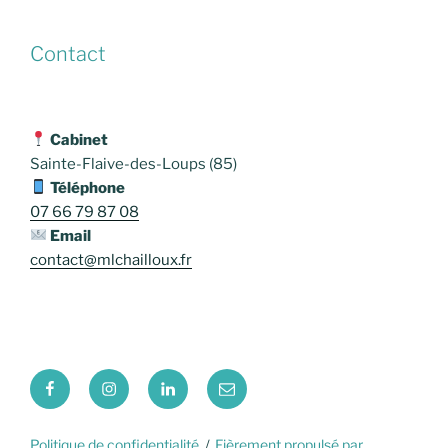
Contact
Cabinet
Sainte-Flaive-des-Loups (85)
Téléphone
07 66 79 87 08
Email
contact@mlchailloux.fr
Facebook
Instagram
LinkedIn
E-
mail
Politique de confidentialité
Fièrement propulsé par