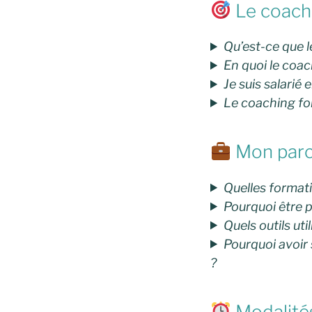
Le coachi
Qu’est-ce que 
En quoi le coach
Je suis salarié 
Le coaching fon
Mon parco
Quelles format
Pourquoi être 
Quels outils uti
Pourquoi avoir
?
Modalités