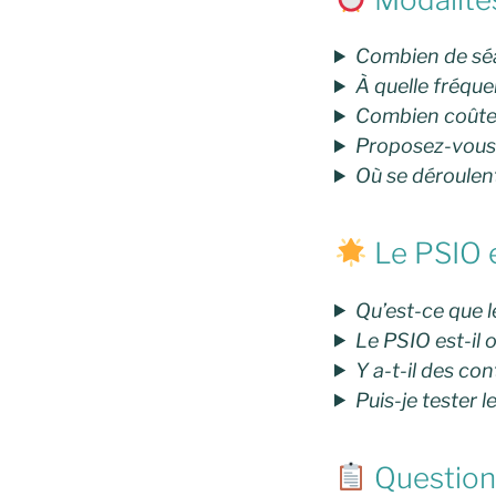
Combien de séan
À quelle fréque
Combien coût
Proposez-vous 
Où se déroulent
Le PSIO e
Qu’est-ce que 
Le PSIO est-il
Y a-t-il des co
Puis-je tester 
Question